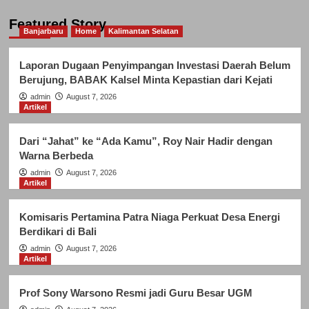
Artikel
Featured Story
Banjarbaru
Home
Kalimantan Selatan
Prof Sony Warsono Resmi jadi Guru
Besar UGM
4
Laporan Dugaan Penyimpangan Investasi Daerah Belum
Berujung, BABAK Kalsel Minta Kepastian dari Kejati
Artikel
admin
August 7, 2026
Artikel
Narita Shibori dan Perjalanannya
Menjadi UMKM Inklusif
5
Dari “Jahat” ke “Ada Kamu”, Roy Nair Hadir dengan
Warna Berbeda
Banjarbaru
Home
Kalimantan Selatan
Laporan Dugaan Penyimpangan
admin
August 7, 2026
Artikel
Investasi Daerah Belum Berujung,
BABAK Kalsel Minta Kepastian dari
1
Kejati
Komisaris Pertamina Patra Niaga Perkuat Desa Energi
Berdikari di Bali
Artikel
admin
August 7, 2026
Artikel
Dari “Jahat” ke “Ada Kamu”, Roy
Nair Hadir dengan Warna Berbeda
2
Prof Sony Warsono Resmi jadi Guru Besar UGM