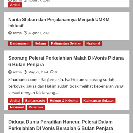
admin
August 7, 2026
Artikel
Artikel
Komisaris Pertamina Patra Niaga
Perkuat Desa Energi Berdikari di Bali
Narita Shibori dan Perjalanannya Menjadi UMKM
3
Inklusif
admin
August 7, 2026
Artikel
Banjarmasin
Hukum
Kalimantan Selatan
Nasional
Prof Sony Warsono Resmi jadi Guru
Besar UGM
4
Seorang Pelerai Perkelahian Malah Di-Vonis Pidana
6 Bulan Penjara
Artikel
admin
May 22, 2024
0
Narita Shibori dan Perjalanannya
Sinarbanua.com - Banjarmasin. Iya Hukum sekarang sudah
Menjadi UMKM Inklusif
terkoyak, Jaksa dan Hakim sudah tidak melihat kebenaran yang
5
sesuai dengan fakta yang...
Artikel
Banjarmasin
Hukum & Kriminal
Kalimantan Selatan
Read
Read More
more
Nasional
Peristiwa
about
Seorang
Diduga Dunia Peradilan Hancur, Pelerai Dalam
Pelerai
Perkelahian Di Vonis Bersalah 6 Bulan Penjara
Perkelahian