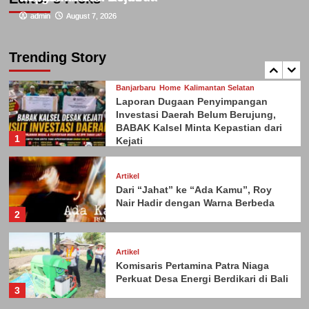
admin
admin
August 7, 2026
August 7, 2026
Artikel
Narita Shibori dan Perjalanannya
Menjadi UMKM Inklusif
Trending Story
5
Banjarbaru
Home
Kalimantan Selatan
Laporan Dugaan Penyimpangan
Investasi Daerah Belum Berujung,
BABAK Kalsel Minta Kepastian dari
1
Kejati
Artikel
Dari “Jahat” ke “Ada Kamu”, Roy
Nair Hadir dengan Warna Berbeda
2
Artikel
Komisaris Pertamina Patra Niaga
Perkuat Desa Energi Berdikari di Bali
3