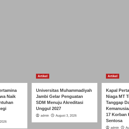
Artikel
Artikel
rtamina
Universitas Muhammadiyah
Kapal Pert
awa Naik
Jambi Gelar Penguatan
Niaga MT T
entuhan
SDM Menuju Akreditasi
Tanggap Da
tegi
Unggul 2027
Kemanusia
17 Korban 
admin
August 3, 2026
Sentosa
 2026
admin
Au