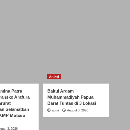
Artikel
amina Patra
Baitul Arqam
ransko Arafura
Muhammadiyah Papua
rurat
Barat Tuntas di 3 Lokasi
an Selamatkan
admin
August 3, 2026
KMP Mutiara
gust 3, 2026