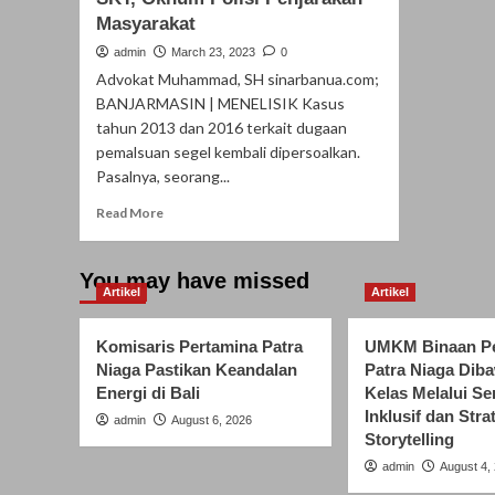
Masyarakat
admin
March 23, 2023
0
Advokat Muhammad, SH sinarbanua.com;
BANJARMASIN | MENELISIK Kasus
tahun 2013 dan 2016 terkait dugaan
pemalsuan segel kembali dipersoalkan.
Pasalnya, seorang...
Read
Read More
more
about
Diduga
You may have missed
Artikel
dengan
Artikel
Cara
“Rampok”
Komisaris Pertamina Patra
UMKM Binaan Pe
SKT,
Niaga Pastikan Keandalan
Patra Niaga Dib
Oknum
Energi di Bali
Kelas Melalui S
Polisi
Inklusif dan Stra
Penjarakan
admin
August 6, 2026
Storytelling
Masyarakat
admin
August 4,