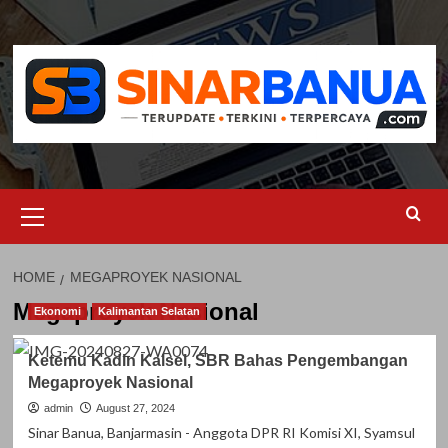
Skip
to
content
Primary
Menu
HOME
MEGAPROYEK NASIONAL
Megaproyek Nasional
Ekonomi
Kalimantan Selatan
Ketemu Kadin Kalsel, SBR Bahas Pengembangan
Megaproyek Nasional
admin
August 27, 2024
Sinar Banua, Banjarmasin - Anggota DPR RI Komisi XI, Syamsul