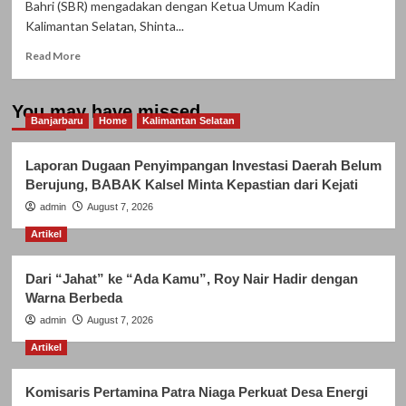
Bahri (SBR) mengadakan dengan Ketua Umum Kadin
Kalimantan Selatan, Shinta...
Read
Read More
more
about
Ketemu
You may have missed
Banjarbaru
Kadin
Home
Kalimantan Selatan
Kalsel,
SBR
Laporan Dugaan Penyimpangan Investasi Daerah Belum
Bahas
Berujung, BABAK Kalsel Minta Kepastian dari Kejati
Pengembangan
admin
Megaproyek
August 7, 2026
Nasional
Artikel
Dari “Jahat” ke “Ada Kamu”, Roy Nair Hadir dengan
Warna Berbeda
admin
August 7, 2026
Artikel
Komisaris Pertamina Patra Niaga Perkuat Desa Energi