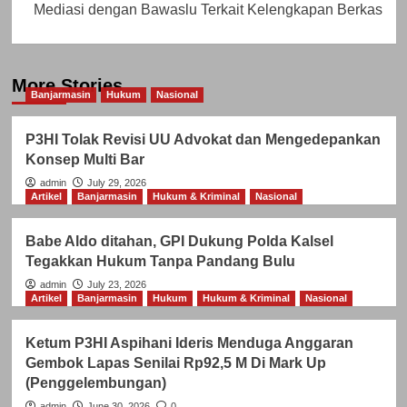
Mediasi dengan Bawaslu Terkait Kelengkapan Berkas
More Stories
Banjarmasin
Hukum
Nasional
P3HI Tolak Revisi UU Advokat dan Mengedepankan
Konsep Multi Bar
admin
July 29, 2026
Artikel
Banjarmasin
Hukum & Kriminal
Nasional
Babe Aldo ditahan, GPI Dukung Polda Kalsel
Tegakkan Hukum Tanpa Pandang Bulu
admin
July 23, 2026
Artikel
Banjarmasin
Hukum
Hukum & Kriminal
Nasional
Ketum P3HI Aspihani Ideris Menduga Anggaran
Gembok Lapas Senilai Rp92,5 M Di Mark Up
(Penggelembungan)
admin
June 30, 2026
0