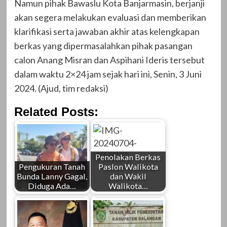
Namun pihak Bawaslu Kota Banjarmasin, berjanji
akan segera melakukan evaluasi dan memberikan
klarifikasi serta jawaban akhir atas kelengkapan
berkas yang dipermasalahkan pihak pasangan
calon Anang Misran dan Aspihani Ideris tersebut
dalam waktu 2×24 jam sejak hari ini, Senin, 3 Juni
2024. (Ajud, tim redaksi)
Related Posts:
Penolakan Berkas
Pengukuran Tanah
Paslon Walikota
Bunda Lanny Gagal,
dan Wakil
Diduga Ada…
Walikota…