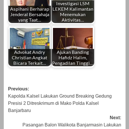
Investigasi LSM
Aspihani Berharap
LEKEM Kalimantan
Jenderal Bersahaja
Menemukan
yang Taat…
Aktivitas…
Advokat Andry
Ajukan Banding
Christian Angkat
Hafidz Halim,
Bicara Terkait…
Pengadilan Tinggi…
Post
Previous:
Kapolda Kalsel Lakukan Ground Breaking Gedung
navigation
Presisi 2 Ditreskrimum di Mako Polda Kalsel
Banjarbaru
Next:
Pasangan Balon Walikota Banjarmasin Lakukan