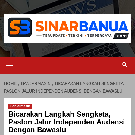
Skip
to
content
Primary
Menu
HOME
BANJARMASIN
BICARAKAN LANGKAH SENGKETA,
PASLON JALUR INDEPENDEN AUDENSI DENGAN BAWASLU
Banjarmasin
Bicarakan Langkah Sengketa,
Paslon Jalur Independen Audensi
Dengan Bawaslu