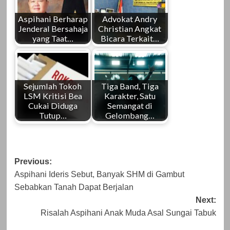
Aspihani Berharap
Advokat Andry
Jenderal Bersahaja
Christian Angkat
yang Taat…
Bicara Terkait…
Sejumlah Tokoh
Tiga Band, Tiga
LSM Kritisi Bea
Karakter, Satu
Cukai Diduga
Semangat di
Tutup…
Gelombang…
Post
Previous:
Aspihani Ideris Sebut, Banyak SHM di Gambut
navigation
Sebabkan Tanah Dapat Berjalan
Next:
Risalah Aspihani Anak Muda Asal Sungai Tabuk