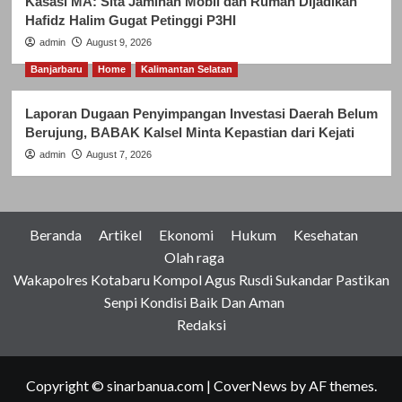
Kasasi MA: Sita Jaminan Mobil dan Rumah Dijadikan
Hafidz Halim Gugat Petinggi P3HI
admin
August 9, 2026
Banjarbaru
Home
Kalimantan Selatan
Laporan Dugaan Penyimpangan Investasi Daerah Belum
Berujung, BABAK Kalsel Minta Kepastian dari Kejati
admin
August 7, 2026
Beranda
Artikel
Ekonomi
Hukum
Kesehatan
Olah raga
Wakapolres Kotabaru Kompol Agus Rusdi Sukandar Pastikan
Senpi Kondisi Baik Dan Aman
Redaksi
Copyright © sinarbanua.com
|
CoverNews
by AF themes.