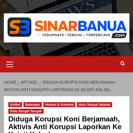
Skip
to
content
Primary
Menu
HOME
ARTIKEL
DIDUGA KORUPSI KONI BERJAMAAH,
AKTIVIS ANTI KORUPSI LAPORKAN KE KEJATI KALSEL
Artikel
Balangan
Hukum & Kriminal
Hulu Sungai Selatan
Hulu Sungai Tengah
Diduga Korupsi Koni Berjamaah,
Aktivis Anti Korupsi Laporkan Ke