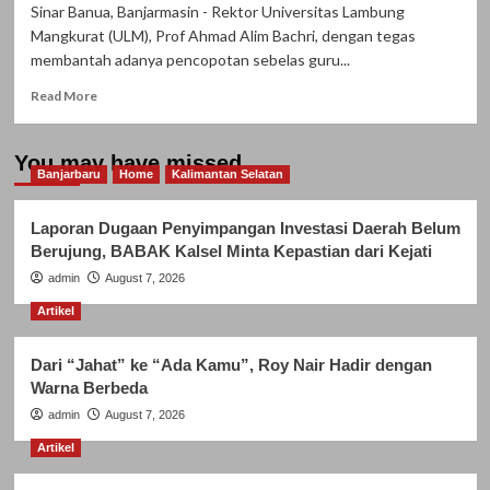
Sinar Banua, Banjarmasin - Rektor Universitas Lambung
Mangkurat (ULM), Prof Ahmad Alim Bachri, dengan tegas
membantah adanya pencopotan sebelas guru...
Read
Read More
more
about
Sebelas
You may have missed
Banjarbaru
Guru
Home
Kalimantan Selatan
Besar
Fakultas
Laporan Dugaan Penyimpangan Investasi Daerah Belum
Hukum
Berujung, BABAK Kalsel Minta Kepastian dari Kejati
ULM
admin
Dicopot,
August 7, 2026
Rektor
Artikel
Bantah
Terima
SK
Dari “Jahat” ke “Ada Kamu”, Roy Nair Hadir dengan
Pencopotan
Warna Berbeda
admin
August 7, 2026
Artikel