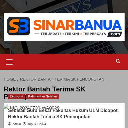
Skip
to
content
Primary
Menu
HOME
REKTOR BANTAH TERIMA SK PENCOPOTAN
Rektor Bantah Terima SK
Pencopotan
Ekonomi
Kalimantan Selatan
Sebelas Guru Besar Fakultas Hukum ULM Dicopot,
Rektor Bantah Terima SK Pencopotan
admin
July 30, 2024