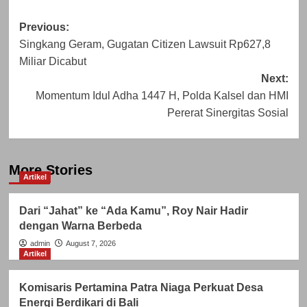
Post
Previous:
Singkang Geram, Gugatan Citizen Lawsuit Rp627,8
navigation
Miliar Dicabut
Next:
Momentum Idul Adha 1447 H, Polda Kalsel dan HMI
Pererat Sinergitas Sosial
More Stories
Artikel
Dari “Jahat” ke “Ada Kamu”, Roy Nair Hadir
dengan Warna Berbeda
admin
August 7, 2026
Artikel
Komisaris Pertamina Patra Niaga Perkuat Desa
Energi Berdikari di Bali