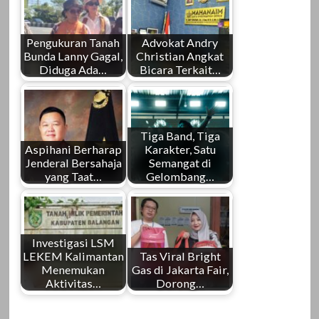
Pengukuran Tanah
Advokat Andry
Bunda Lanny Gagal,
Christian Angkat
Diduga Ada…
Bicara Terkait…
Tiga Band, Tiga
Aspihani Berharap
Karakter, Satu
Jenderal Bersahaja
Semangat di
yang Taat…
Gelombang…
Investigasi LSM
LEKEM Kalimantan
Tas Viral Bright
Menemukan
Gas di Jakarta Fair,
Aktivitas…
Dorong…