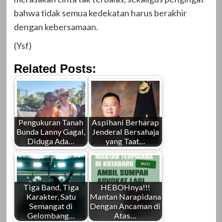
bahwa tidak semua kedekatan harus berakhir
dengan kebersamaan.
(Ysf)
Related Posts:
Pengukuran Tanah
Aspihani Berharap
Bunda Lanny Gagal,
Jenderal Bersahaja
Diduga Ada…
yang Taat…
Tiga Band, Tiga
HEBOHnya!!!
Karakter, Satu
Mantan Narapidana
Semangat di
Dengan Ancaman di
Gelombang…
Atas…