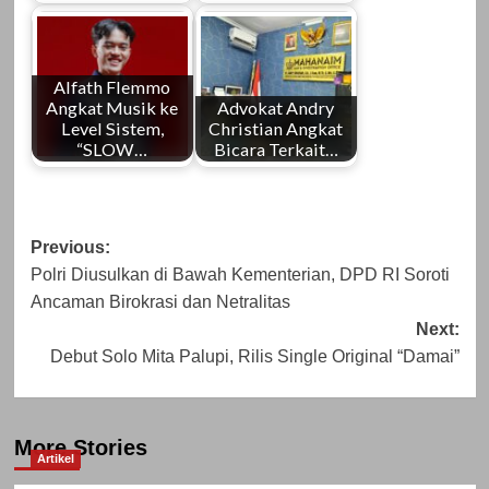
Alfath Flemmo
Angkat Musik ke
Advokat Andry
Level Sistem,
Christian Angkat
“SLOW…
Bicara Terkait…
Post
Previous:
Polri Diusulkan di Bawah Kementerian, DPD RI Soroti
navigation
Ancaman Birokrasi dan Netralitas
Next:
Debut Solo Mita Palupi, Rilis Single Original “Damai”
More Stories
Artikel