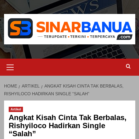
Skip
to
content
Primary
Menu
HOME
ARTIKEL
ANGKAT KISAH CINTA TAK BERBALAS,
RISHYILOCO HADIRKAN SINGLE “SALAH”
Artikel
Angkat Kisah Cinta Tak Berbalas,
Rishyiloco Hadirkan Single
“Salah”