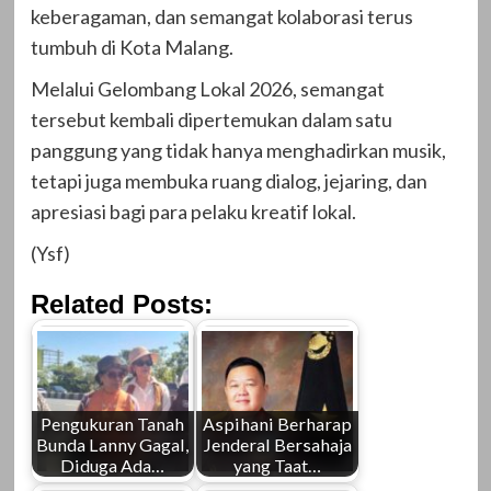
keberagaman, dan semangat kolaborasi terus
tumbuh di Kota Malang.
Melalui Gelombang Lokal 2026, semangat
tersebut kembali dipertemukan dalam satu
panggung yang tidak hanya menghadirkan musik,
tetapi juga membuka ruang dialog, jejaring, dan
apresiasi bagi para pelaku kreatif lokal.
(Ysf)
Related Posts:
Pengukuran Tanah
Aspihani Berharap
Bunda Lanny Gagal,
Jenderal Bersahaja
Diduga Ada…
yang Taat…