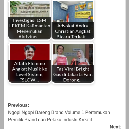
Investigasi LSM
LEKEM Kalimantan
Advokat Andry
Menemukan
Christian Angkat
Aktivitas…
Bicara Terkait…
Alfath Flemmo
Angkat Musik ke
Tas Viral Bright
Level Sistem,
Gas di Jakarta Fair,
“SLOW…
Dorong…
Post
Previous:
Ngopi Ngopi Bareng Brand Volume 1 Pertemukan
navigation
Pemilik Brand dan Pelaku Industri Kreatif
Next: