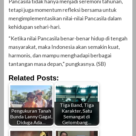
Pancasila tidak hanya menjadi seremoni tahunan,
tetapi juga momentum refleksi bersama untuk
mengimplementasikan nilai-nilai Pancasila dalam
kehidupan sehari-hari.
“Ketika nilai Pancasila benar-benar hidup di tengah
masyarakat, maka Indonesia akan semakin kuat,
harmonis, dan mampu menghadapi berbagai
tantangan masa depan,” pungkasnya. (SB)
Related Posts:
Tiga Band, Tiga
Pengukuran Tanah
Karakter, Satu
Bunda Lanny Gagal,
Semangat di
Diduga Ada…
Gelombang…