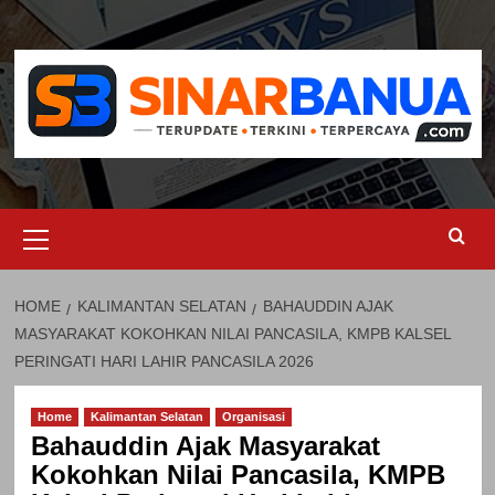
Skip
to
content
Primary
Menu
HOME
KALIMANTAN SELATAN
BAHAUDDIN AJAK
MASYARAKAT KOKOHKAN NILAI PANCASILA, KMPB KALSEL
PERINGATI HARI LAHIR PANCASILA 2026
Home
Kalimantan Selatan
Organisasi
Bahauddin Ajak Masyarakat
Kokohkan Nilai Pancasila, KMPB