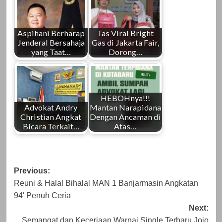
Aspihani Berharap
Tas Viral Bright
Jenderal Bersahaja
Gas di Jakarta Fair,
yang Taat…
Dorong…
HEBOHnya!!!
Advokat Andry
Mantan Narapidana
Christian Angkat
Dengan Ancaman di
Bicara Terkait…
Atas…
Post
Previous:
Reuni & Halal Bihalal MAN 1 Banjarmasin Angkatan
navigation
94′ Penuh Ceria
Next:
Semangat dan Keceriaan Warnai Single Terbaru Jojo