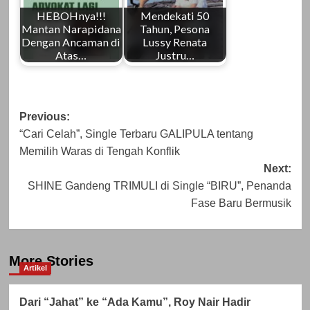
HEBOHnya!!!
Mendekati 50
Mantan Narapidana
Tahun, Pesona
Dengan Ancaman di
Lussy Renata
Atas…
Justru…
Post
Previous:
“Cari Celah”, Single Terbaru GALIPULA tentang
navigation
Memilih Waras di Tengah Konflik
Next:
SHINE Gandeng TRIMULI di Single “BIRU”, Penanda
Fase Baru Bermusik
More Stories
Artikel
Dari “Jahat” ke “Ada Kamu”, Roy Nair Hadir