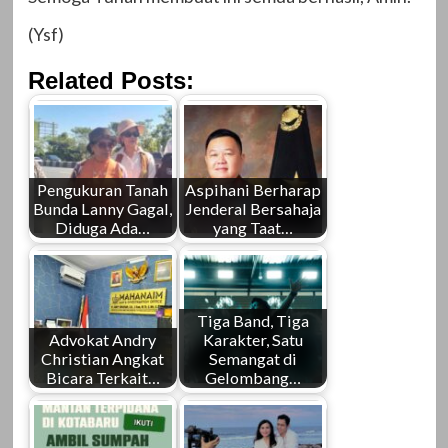
(Ysf)
Related Posts:
Pengukuran Tanah
Aspihani Berharap
Bunda Lanny Gagal,
Jenderal Bersahaja
Diduga Ada…
yang Taat…
Tiga Band, Tiga
Advokat Andry
Karakter, Satu
Christian Angkat
Semangat di
Bicara Terkait…
Gelombang…