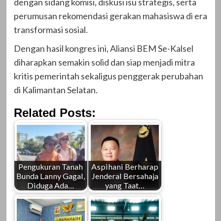
dengan sidang komisi, diskusi isu strategis, serta
perumusan rekomendasi gerakan mahasiswa di era
transformasi sosial.
Dengan hasil kongres ini, Aliansi BEM Se-Kalsel
diharapkan semakin solid dan siap menjadi mitra
kritis pemerintah sekaligus penggerak perubahan
di Kalimantan Selatan.
Related Posts:
Pengukuran Tanah
Aspihani Berharap
Bunda Lanny Gagal,
Jenderal Bersahaja
Diduga Ada…
yang Taat…