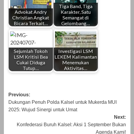
Tiga Band, Tiga
Advokat Andry
Karakter, Satu
Christian Angkat
Semangat di
Bicara Terkait…
Gelombang…
Sejumlah Tokoh
Investigasi LSM
LSM Kritisi Bea
LEKEM Kalimantan
Cukai Diduga
Menemukan
Tutup…
Aktivitas…
Post
Previous:
Dukungan Penuh Polda Kalsel untuk Mukerda MUI
navigation
2025: Wujud Sinergi untuk Umat
Next:
Konfederasi Buruh Kalsel: Aksi 1 September Bukan
Agenda Kami!