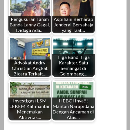
Pengukuran Tanah
Aspihani Berharap
Bunda Lanny Gagal,
Jenderal Bersahaja
Diduga Ada…
yang Taat…
Tiga Band, Tiga
Advokat Andry
Karakter, Satu
Christian Angkat
Semangat di
Bicara Terkait…
Gelombang…
Investigasi LSM
HEBOHnya!!!
LEKEM Kalimantan
Mantan Narapidana
Menemukan
Dengan Ancaman di
Aktivitas…
Atas…