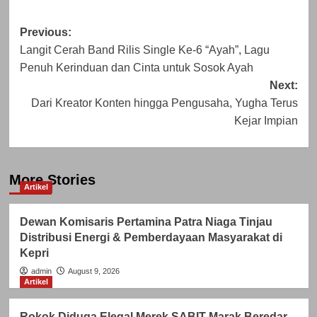
Post
Previous:
Langit Cerah Band Rilis Single Ke-6 “Ayah”, Lagu
navigation
Penuh Kerinduan dan Cinta untuk Sosok Ayah
Next:
Dari Kreator Konten hingga Pengusaha, Yugha Terus
Kejar Impian
More Stories
Artikel
Dewan Komisaris Pertamina Patra Niaga Tinjau
Distribusi Energi & Pemberdayaan Masyarakat di
Kepri
admin
August 9, 2026
Artikel
Rokok Diduga Elegal Merek SABIT Marak Beredar,