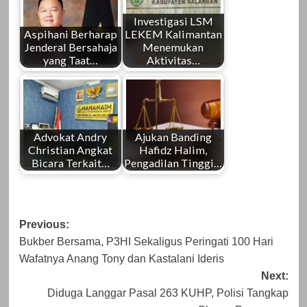
Investigasi LSM
Aspihani Berharap
LEKEM Kalimantan
Jenderal Bersahaja
Menemukan
yang Taat…
Aktivitas…
Advokat Andry
Ajukan Banding
Christian Angkat
Hafidz Halim,
Bicara Terkait…
Pengadilan Tinggi…
Post
Previous:
Bukber Bersama, P3HI Sekaligus Peringati 100 Hari
navigation
Wafatnya Anang Tony dan Kastalani Ideris
Next:
Diduga Langgar Pasal 263 KUHP, Polisi Tangkap