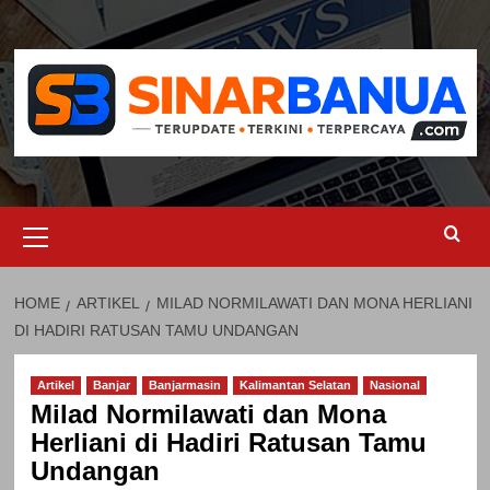
Skip
to
content
Primary
Menu
HOME
ARTIKEL
MILAD NORMILAWATI DAN MONA HERLIANI
DI HADIRI RATUSAN TAMU UNDANGAN
Artikel
Banjar
Banjarmasin
Kalimantan Selatan
Nasional
Milad Normilawati dan Mona
Herliani di Hadiri Ratusan Tamu
Undangan