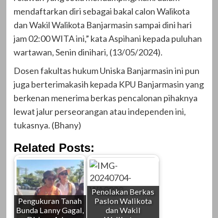
mendaftarkan diri sebagai bakal calon Walikota
dan Wakil Walikota Banjarmasin sampai dini hari
jam 02:00 WITA ini,” kata Aspihani kepada puluhan
wartawan, Senin dinihari, (13/05/2024).
Dosen fakultas hukum Uniska Banjarmasin ini pun
juga berterimakasih kepada KPU Banjarmasin yang
berkenan menerima berkas pencalonan pihaknya
lewat jalur perseorangan atau independen ini,
tukasnya. (Bhany)
Related Posts:
Penolakan Berkas
Pengukuran Tanah
Paslon Walikota
Bunda Lanny Gagal,
dan Wakil