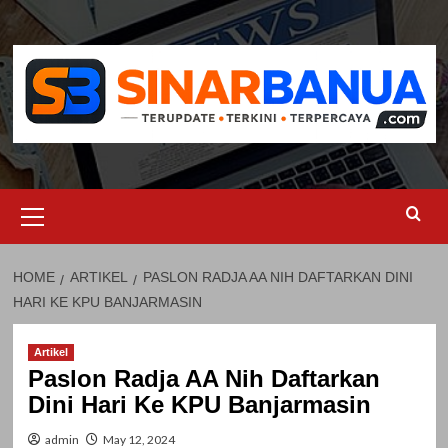
Skip
to
content
Primary
Menu
HOME
ARTIKEL
PASLON RADJA AA NIH DAFTARKAN DINI
HARI KE KPU BANJARMASIN
Artikel
Paslon Radja AA Nih Daftarkan
Dini Hari Ke KPU Banjarmasin
admin
May 12, 2024