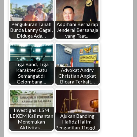
Pengukuran Tanah
Aspihani Berharap
Bunda Lanny Gagal,
Jenderal Bersahaja
Diduga Ada…
yang Taat…
Tiga Band, Tiga
Karakter, Satu
Advokat Andry
Semangat di
Christian Angkat
Gelombang…
Bicara Terkait…
Investigasi LSM
LEKEM Kalimantan
Ajukan Banding
Menemukan
Hafidz Halim,
Aktivitas…
Pengadilan Tinggi…