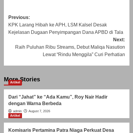
Post
Previous:
KPK Larang Hibah ke APH, LSM Kalsel Desak
navigation
Kejelasan Dugaan Penyimpangan Dana APBD di Tala
Next:
Raih Puluhan Ribu Streams, Debut Maliqa Nasution
Lewat “Rindu Menggila” Curi Perhatian
More Stories
Artikel
Dari “Jahat” ke “Ada Kamu”, Roy Nair Hadir
dengan Warna Berbeda
admin
August 7, 2026
Artikel
Komisaris Pertamina Patra Niaga Perkuat Desa