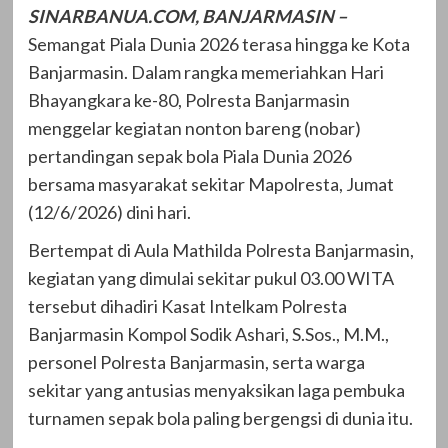
SINARBANUA.COM, BANJARMASIN –
Semangat Piala Dunia 2026 terasa hingga ke Kota
Banjarmasin. Dalam rangka memeriahkan Hari
Bhayangkara ke-80, Polresta Banjarmasin
menggelar kegiatan nonton bareng (nobar)
pertandingan sepak bola Piala Dunia 2026
bersama masyarakat sekitar Mapolresta, Jumat
(12/6/2026) dini hari.
Bertempat di Aula Mathilda Polresta Banjarmasin,
kegiatan yang dimulai sekitar pukul 03.00 WITA
tersebut dihadiri Kasat Intelkam Polresta
Banjarmasin Kompol Sodik Ashari, S.Sos., M.M.,
personel Polresta Banjarmasin, serta warga
sekitar yang antusias menyaksikan laga pembuka
turnamen sepak bola paling bergengsi di dunia itu.