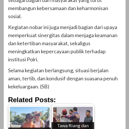
membangun kebersamaan dan keharmonisan
sosial.
Kegiatan nobar ini juga menjadi bagian dari upaya
memperkuat sinergitas dalam menjaga keamanan
dan ketertiban masyarakat, sekaligus
meningkatkan kepercayaan publik terhadap
institusi Polri.
Selama kegiatan berlangsung, situasi berjalan
aman, tertib, dan kondusif dengan suasana penuh
kekeluargaan. (SB)
Related Posts:
Tawa Riang dan