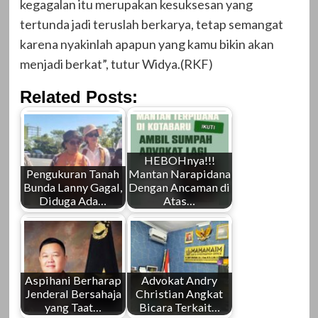
kegagalan itu merupakan kesuksesan yang
tertunda jadi teruslah berkarya, tetap semangat
karena nyakinlah apapun yang kamu bikin akan
menjadi berkat”, tutur Widya.(RKF)
Related Posts:
HEBOHnya!!!
Pengukuran Tanah
Mantan Narapidana
Bunda Lanny Gagal,
Dengan Ancaman di
Diduga Ada…
Atas…
Aspihani Berharap
Advokat Andry
Jenderal Bersahaja
Christian Angkat
yang Taat…
Bicara Terkait…