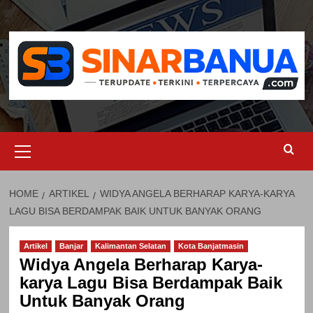
Skip
to
content
Primary
Menu
HOME
ARTIKEL
WIDYA ANGELA BERHARAP KARYA-KARYA
LAGU BISA BERDAMPAK BAIK UNTUK BANYAK ORANG
Artikel
Banjar
Kalimantan Selatan
Kota Banjatmasin
Widya Angela Berharap Karya-
karya Lagu Bisa Berdampak Baik
Untuk Banyak Orang