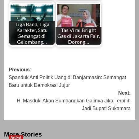
Tiga Band, Tiga
Karakter, Satu
Tas Viral Bright
Semangat di
Gas di Jakarta Fair,
Gelombang…
Dorong…
Post
Previous:
Spanduk Anti Politik Uang di Banjarmasin: Semangat
navigation
Baru untuk Demokrasi Jujur
Next:
H. Masduki Akan Sumbangkan Gajinya Jika Terpilih
Jadi Bupati Sukamara
More Stories
Artikel