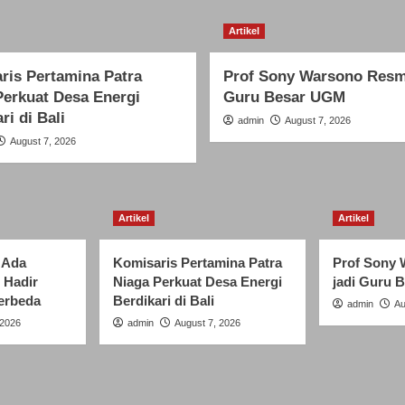
Artikel
ris Pertamina Patra
Prof Sony Warsono Resmi
Perkuat Desa Energi
Guru Besar UGM
ri di Bali
admin
August 7, 2026
August 7, 2026
Artikel
Artikel
“Ada
Komisaris Pertamina Patra
Prof Sony 
 Hadir
Niaga Perkuat Desa Energi
jadi Guru 
erbeda
Berdikari di Bali
admin
Au
 2026
admin
August 7, 2026