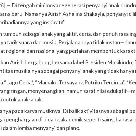
] — Di tengah minimnya regenerasi penyanyi anak di indus
a baru. Namanya Airish Ashalina Shakayla, penyanyi cili
pribadiannya yang inspiratif.
h tumbuh sebagai anak yang aktif, ceria, dan penuh rasa ingi
nya tarik suara dan musik. Perjalanannya tidak instan—dim
gkat regional dan nasional yang perlahan membentuk karak
an Airish bergabung bersama label Presiden Musikindo. D
titas musikalnya sebagai penyanyi anak yang tidak hanya 
ranya “Lagu Ceria”, “Mamaku Tersayang Putriku Tercinta”, “K
ang ringan, menyenangkan, namun sarat nilai edukatif—mul
a untuk anak-anak.
a pada karya musiknya. Di balik aktivitasnya sebagai peny
agai penghargaan di bidang akademik seperti sains, bahasa
i dalam lomba menyanyi dan piano.