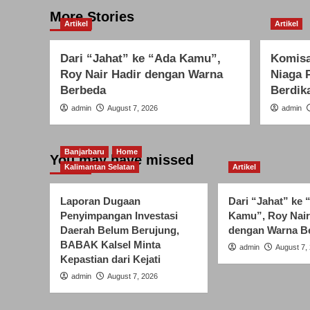
More Stories
Artikel
Artikel
Dari “Jahat” ke “Ada Kamu”,
Komisa
Roy Nair Hadir dengan Warna
Niaga 
Berbeda
Berdika
admin
August 7, 2026
admin
Banjarbaru
Home
You may have missed
Kalimantan Selatan
Artikel
Laporan Dugaan
Dari “Jahat” ke 
Penyimpangan Investasi
Kamu”, Roy Nair
Daerah Belum Berujung,
dengan Warna B
BABAK Kalsel Minta
admin
August 7,
Kepastian dari Kejati
admin
August 7, 2026