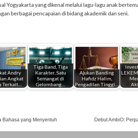
sal Yogyakarta yang dikenal melalui lagu-lagu anak bertema e
ngan berbagai pencapaian di bidang akademik dan seni.
Tiga Band, Tiga
Inves
kat Andry
Karakter, Satu
Ajukan Banding
LEKEM 
ian Angkat
Semangat di
Hafidz Halim,
Me
a Terkait…
Gelombang…
Pengadilan Tinggi…
Ak
ua Bahasa yang Menyentuh
Debut AmbiO: Perpa