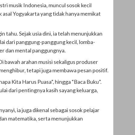
tri musik Indonesia, muncul sosok kecil
k asal Yogyakarta yang tidak hanya memikat
n tahu. Sejak usia dini, ia telah menunjukkan
ulai dari panggung-panggung kecil, lomba-
ter dan mental panggungnya.
i bawah arahan musisi sekaligus produser
menghibur, tetapi juga membawa pesan positif.
enapa Kita Harus Puasa”, hingga “Baca Buku”.
ai dari pentingnya kasih sayang keluarga,
anyi, ia juga dikenal sebagai sosok pelajar
, dan matematika, serta menunjukkan