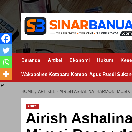
Skip
to
content
Beranda
Artikel
Ekonomi
Hukum
Kese
Wakapolres Kotabaru Kompol Agus Rusdi Sukand
HOME
ARTIKEL
AIRISH ASHALINA: HARMONI MUSIK
Artikel
Airish Ashalin