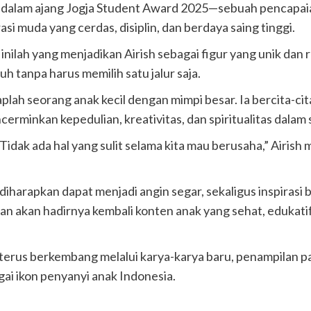
m dalam ajang Jogja Student Award 2025—sebuah pencapa
asi muda yang cerdas, disiplin, dan berdaya saing tinggi.
ilah yang menjadikan Airish sebagai figur yang unik dan r
 tanpa harus memilih satu jalur saja.
aplah seorang anak kecil dengan mimpi besar. Ia bercita-cit
rminkan kepedulian, kreativitas, dan spiritualitas dalam 
idak ada hal yang sulit selama kita mau berusaha,” Airish
diharapkan dapat menjadi angin segar, sekaligus inspirasi 
an akan hadirnya kembali konten anak yang sehat, edukatif
 terus berkembang melalui karya-karya baru, penampilan p
i ikon penyanyi anak Indonesia.