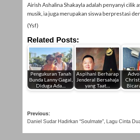
Airish Ashalina Shakayla adalah penyanyi cilik a
musik, ia juga merupakan siswa berprestasi de
(Ysf)
Related Posts:
Pengukuran Tanah
Aspihani Berharap
Advo
Bunda Lanny Gagal,
Jenderal Bersahaja
Christ
Diduga Ada…
yang Taat…
Bicar
Post
Previous:
Daniel Sudar Hadirkan “Soulmate”, Lagu Cinta D
navigation