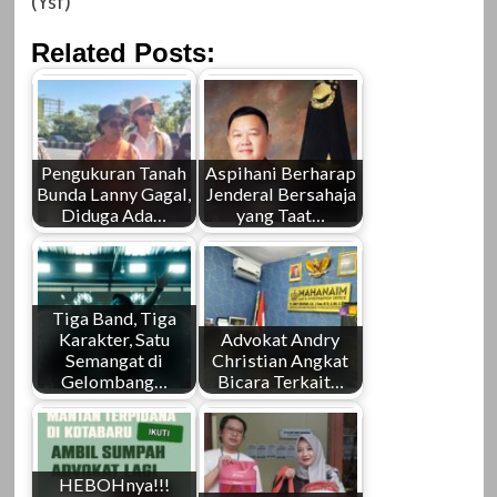
(Ysf)
Related Posts:
Pengukuran Tanah
Aspihani Berharap
Bunda Lanny Gagal,
Jenderal Bersahaja
Diduga Ada…
yang Taat…
Tiga Band, Tiga
Karakter, Satu
Advokat Andry
Semangat di
Christian Angkat
Gelombang…
Bicara Terkait…
HEBOHnya!!!