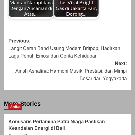
Mantan Narapidana
Tas Viral Bright
Dengan Ancaman di
Gas di Jakarta Fair,
Atas…
Dorong…
Post
Previous:
Langit Cerah Band Usung Modern Britpop, Hadirkan
navigation
Lagu Penuh Emosi dan Cerita Kehidupan
Next:
Airish Ashalina: Harmoni Musik, Prestasi, dan Mimpi
Besar dari Yogyakarta
More Stories
Artikel
Komisaris Pertamina Patra Niaga Pastikan
Keandalan Energi di Bali