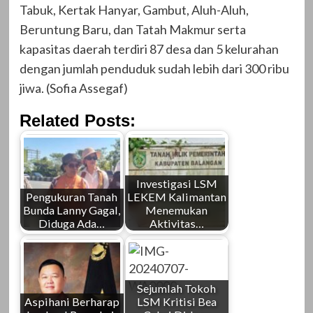
Tabuk, Kertak Hanyar, Gambut, Aluh-Aluh,
Beruntung Baru, dan Tatah Makmur serta
kapasitas daerah terdiri 87 desa dan 5 kelurahan
dengan jumlah penduduk sudah lebih dari 300 ribu
jiwa. (Sofia Assegaf)
Related Posts:
Investigasi LSM
Pengukuran Tanah
LEKEM Kalimantan
Bunda Lanny Gagal,
Menemukan
Diduga Ada…
Aktivitas…
Sejumlah Tokoh
Aspihani Berharap
LSM Kritisi Bea