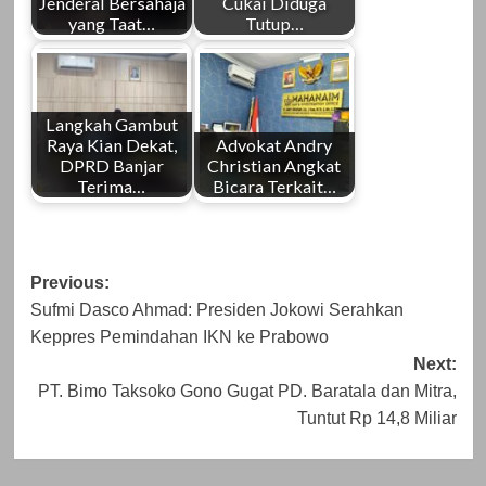
Jenderal Bersahaja
Cukai Diduga
yang Taat…
Tutup…
Langkah Gambut
Raya Kian Dekat,
Advokat Andry
DPRD Banjar
Christian Angkat
Terima…
Bicara Terkait…
Post
Previous:
Sufmi Dasco Ahmad: Presiden Jokowi Serahkan
navigation
Keppres Pemindahan IKN ke Prabowo
Next:
PT. Bimo Taksoko Gono Gugat PD. Baratala dan Mitra,
Tuntut Rp 14,8 Miliar