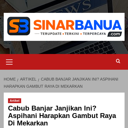
Skip
to
content
Primary
Menu
HOME
ARTIKEL
CABUB BANJAR JANJIKAN INI? ASPIHANI
HARAPKAN GAMBUT RAYA DI MEKARKAN
Artikel
Cabub Banjar Janjikan Ini?
Aspihani Harapkan Gambut Raya
Di Mekarkan