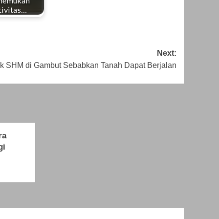
nemukan
tivitas…
Next:
yak SHM di Gambut Sebabkan Tanah Dapat Berjalan
ra
gi