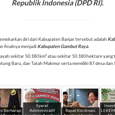
Republik Indonesia (DPD RI).
ekarkan diri dari Kabupaten Banjar tersebut adalah
Kab
n finalnya menjadi
Kabupaten Gambut Raya
.
ilayah sekitar 50.180 km² atau sekitar 50.180 hektare yan
ntung Baru, dan Tatah Makmur serta memiliki 87 desa dan
Syarat
Inves
ni Berharap
Administratif
Rapat Kordinasi,
LEKEM 