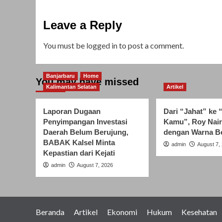
Leave a Reply
You must be
logged in
to post a comment.
Banjarbaru
Home
You may have missed
Kalimantan Selatan
Artikel
Laporan Dugaan
Dari “Jahat” ke 
Penyimpangan Investasi
Kamu”, Roy Nair
Daerah Belum Berujung,
dengan Warna B
BABAK Kalsel Minta
admin
August 7,
Kepastian dari Kejati
admin
August 7, 2026
Beranda
Artikel
Ekonomi
Hukum
Kesehatan