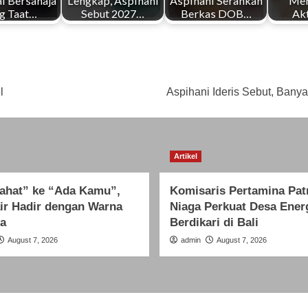
l Bersahaja
Lengkap, Aspihani
Aspihani Serahkan
Me
g Taat…
Sebut 2027…
Berkas DOB…
Ak
l
Aspihani Ideris Sebut, Ban
Artikel
Jahat” ke “Ada Kamu”,
Komisaris Pertamina Pat
ir Hadir dengan Warna
Niaga Perkuat Desa Ener
a
Berdikari di Bali
August 7, 2026
admin
August 7, 2026