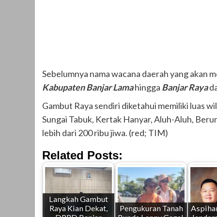
Sebelumnya nama wacana daerah yang akan mem
Kabupaten Banjar Lama
hingga
Banjar Raya
da
Gambut Raya sendiri diketahui memiliki luas w
Sungai Tabuk, Kertak Hanyar, Aluh-Aluh, Beru
lebih dari 200 ribu jiwa. (red; TIM)
Related Posts:
Langkah Gambut
Raya Kian Dekat,
Pengukuran Tanah
Aspiha