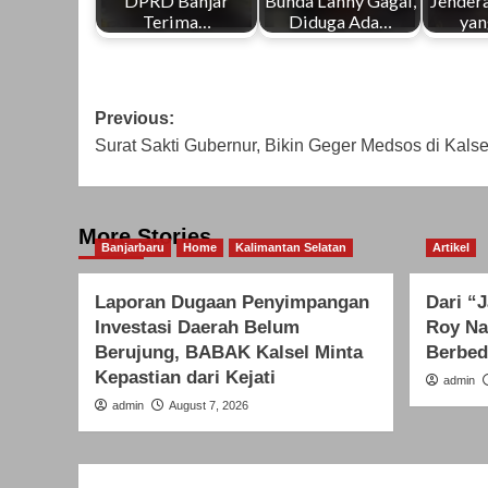
DPRD Banjar
Bunda Lanny Gagal,
Jendera
Terima…
Diduga Ada…
yan
Post
Previous:
Surat Sakti Gubernur, Bikin Geger Medsos di Kalse
navigation
More Stories
Banjarbaru
Home
Kalimantan Selatan
Artikel
Laporan Dugaan Penyimpangan
Dari “
Investasi Daerah Belum
Roy Na
Berujung, BABAK Kalsel Minta
Berbed
Kepastian dari Kejati
admin
admin
August 7, 2026