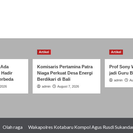
Artikel
Artikel
“Ada
Komisaris Pertamina Patra
Prof Sony 
 Hadir
Niaga Perkuat Desa Energi
jadi Guru 
erbeda
Berdikari di Bali
admin
Au
 2026
admin
August 7, 2026
Olah raga
Wakapolres Kotabaru Kompol Agus Rusdi Sukandar 