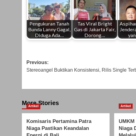
Pengukuran Tanah
Tas Viral Bright
Aspiha
Bunda Lanny Gagal,
Gas di Jakarta Fair,
Jendera
Diduga Ada…
Dorong…
yan
Post
Previous:
Stereoangel Buktikan Konsistensi, Rilis Single Te
navigation
More Stories
Artikel
Artikel
Komisaris Pertamina Patra
UMKM B
Niaga Pastikan Keandalan
Niaga 
Energi di Bali
Melalui