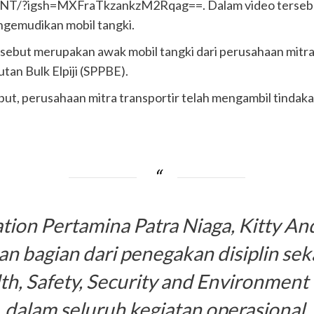
NT/?igsh=MXFraTkzankzM2Rqag==. Dalam video tersebu
gemudikan mobil tangki.
sebut merupakan awak mobil tangki dari perusahaan mitra 
tan Bulk Elpiji (SPPBE).
ut, perusahaan mitra transportir telah mengambil tinda
ion Pertamina Patra Niaga, Kitty A
n bagian dari penegakan disiplin se
h, Safety, Security and Environment 
dalam seluruh kegiatan operasional.