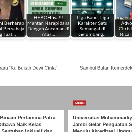
HEBOHnya!!!
Tiga Band, Tiga
ni Berharap
Mantan Narapidana
Karakter, Satu
Advo
l Bersahaja
Dengan Ancaman di
Semangat di
Chris
g Taat…
Atas…
Gelombang…
Bicar
rbaru “Ku Bukan Dewi Cinta”
Sambut Bulan Kemerdeka
Artikel
inaan Pertamina Patra
Universitas Muhammadi
Dibawa Naik Kelas
Jambi Gelar Penguatan 
 Sentuhan Inklusif dan
Menuju Akreditasi Ungg