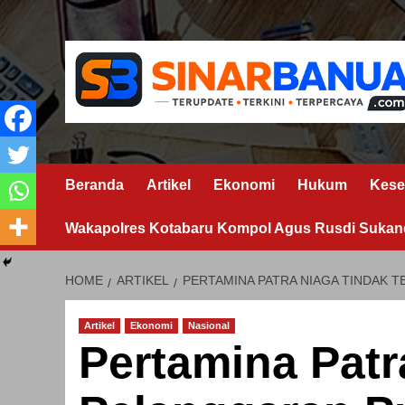
Skip
to
content
Beranda
Artikel
Ekonomi
Hukum
Kese
Wakapolres Kotabaru Kompol Agus Rusdi Sukand
HOME
ARTIKEL
PERTAMINA PATRA NIAGA TINDAK 
Artikel
Ekonomi
Nasional
Pertamina Patr