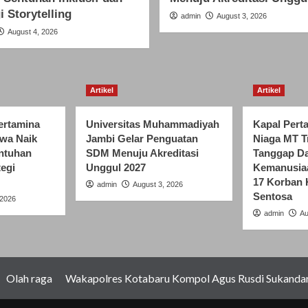
i Storytelling
admin
August 3, 2026
August 4, 2026
Artikel
Artikel
rtamina
Universitas Muhammadiyah
Kapal Pert
awa Naik
Jambi Gelar Penguatan
Niaga MT T
entuhan
SDM Menuju Akreditasi
Tanggap Da
tegi
Unggul 2027
Kemanusia
17 Korban 
admin
August 3, 2026
Sentosa
 2026
admin
Au
Olah raga
Wakapolres Kotabaru Kompol Agus Rusdi Sukandar 