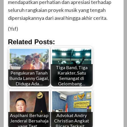
mendapatkan perhatian dan apresiasi terhadap
seluruh rangkaian proyek musik yang tengah
dipersiapkannya dari awal hingga akhir cerita.
(Ysf)
Related Posts:
Tiga Band, Tiga
Pengukuran Tanah
Karakter, Satu
Bunda Lanny Gagal,
Semangat di
Diduga Ada…
Gelombang…
Aspihani Berharap
Advokat Andry
Jenderal Bersahaja
Christian Angkat
yang Taat…
Bicara Terkait…