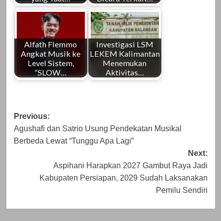
Alfath Flemmo
Investigasi LSM
Angkat Musik ke
LEKEM Kalimantan
Level Sistem,
Menemukan
“SLOW…
Aktivitas…
Post
Previous:
Agushafi dan Satrio Usung Pendekatan Musikal
navigation
Berbeda Lewat “Tunggu Apa Lagi”
Next:
Aspihani Harapkan 2027 Gambut Raya Jadi
Kabupaten Persiapan, 2029 Sudah Laksanakan
Pemilu Sendiri