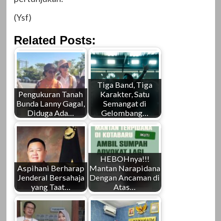
(Ysf)
Related Posts:
Tiga Band, Tiga
Pengukuran Tanah
Karakter, Satu
Bunda Lanny Gagal,
Semangat di
Diduga Ada…
Gelombang…
HEBOHnya!!!
Aspihani Berharap
Mantan Narapidana
Jenderal Bersahaja
Dengan Ancaman di
yang Taat…
Atas…