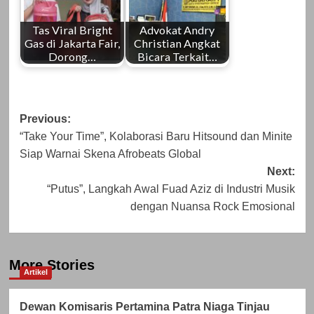
Tas Viral Bright
Advokat Andry
Gas di Jakarta Fair,
Christian Angkat
Dorong…
Bicara Terkait…
Post
Previous:
“Take Your Time”, Kolaborasi Baru Hitsound dan Minite
navigation
Siap Warnai Skena Afrobeats Global
Next:
“Putus”, Langkah Awal Fuad Aziz di Industri Musik
dengan Nuansa Rock Emosional
More Stories
Artikel
Dewan Komisaris Pertamina Patra Niaga Tinjau