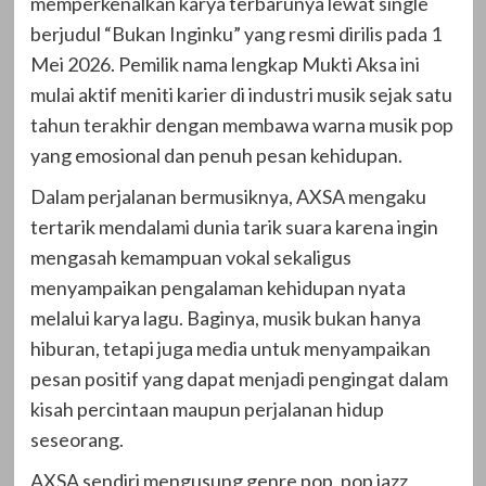
memperkenalkan karya terbarunya lewat single
berjudul “Bukan Inginku” yang resmi dirilis pada 1
Mei 2026. Pemilik nama lengkap Mukti Aksa ini
mulai aktif meniti karier di industri musik sejak satu
tahun terakhir dengan membawa warna musik pop
yang emosional dan penuh pesan kehidupan.
Dalam perjalanan bermusiknya, AXSA mengaku
tertarik mendalami dunia tarik suara karena ingin
mengasah kemampuan vokal sekaligus
menyampaikan pengalaman kehidupan nyata
melalui karya lagu. Baginya, musik bukan hanya
hiburan, tetapi juga media untuk menyampaikan
pesan positif yang dapat menjadi pengingat dalam
kisah percintaan maupun perjalanan hidup
seseorang.
AXSA sendiri mengusung genre pop, pop jazz,