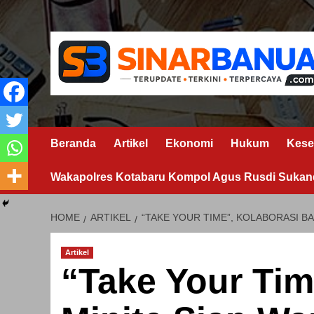
Skip
to
content
Beranda
Artikel
Ekonomi
Hukum
Kese
Wakapolres Kotabaru Kompol Agus Rusdi Sukand
HOME
ARTIKEL
“TAKE YOUR TIME”, KOLABORASI B
Artikel
“Take Your Tim