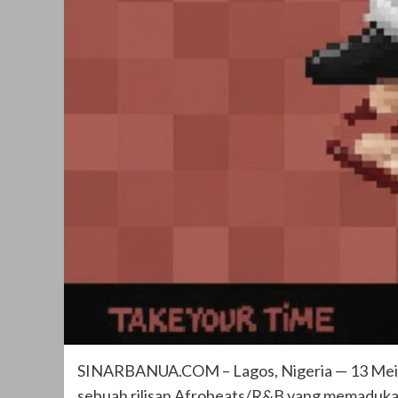
SINARBANUA.COM – Lagos, Nigeria — 13 Mei 202
sebuah rilisan Afrobeats/R&B yang memadukan 