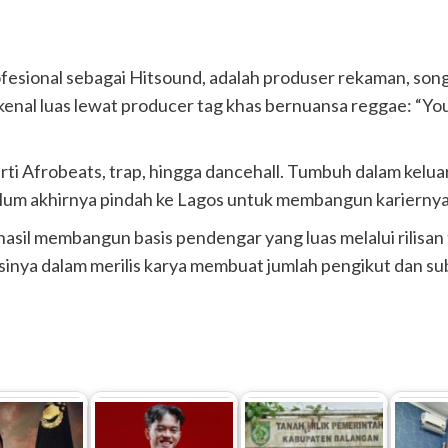
fesional sebagai Hitsound, adalah produser rekaman, son
a dikenal luas lewat producer tag khas bernuansa reggae: “Y
i Afrobeats, trap, hingga dancehall. Tumbuh dalam keluar
lum akhirnya pindah ke Lagos untuk membangun kariernya 
asil membangun basis pendengar yang luas melalui rilisan
nsinya dalam merilis karya membuat jumlah pengikut dan s