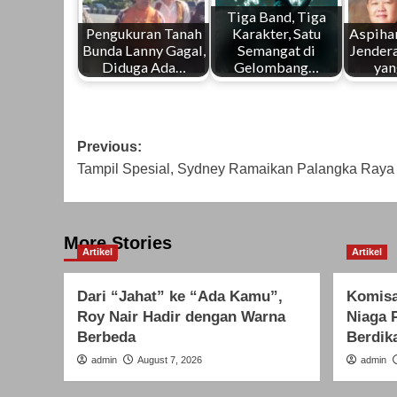
Tiga Band, Tiga
Pengukuran Tanah
Karakter, Satu
Aspiha
Bunda Lanny Gagal,
Semangat di
Jendera
Diduga Ada…
Gelombang…
yan
Post
Previous:
Tampil Spesial, Sydney Ramaikan Palangka Raya 
navigation
More Stories
Artikel
Artikel
Dari “Jahat” ke “Ada Kamu”,
Komisa
Roy Nair Hadir dengan Warna
Niaga 
Berbeda
Berdika
admin
August 7, 2026
admin