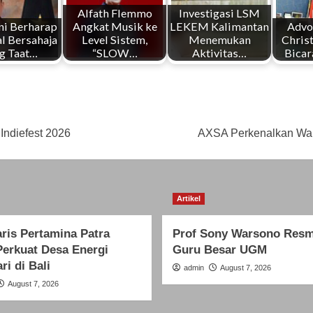
Alfath Flemmo
Investigasi LSM
ni Berharap
Angkat Musik ke
LEKEM Kalimantan
Advo
l Bersahaja
Level Sistem,
Menemukan
Chris
g Taat…
“SLOW…
Aktivitas…
Bicar
Indiefest 2026
AXSA Perkenalkan Warn
Artikel
ris Pertamina Patra
Prof Sony Warsono Resmi
Perkuat Desa Energi
Guru Besar UGM
ri di Bali
admin
August 7, 2026
August 7, 2026