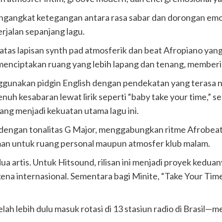
i mengangkat ketegangan antara rasa sabar dan dorongan em
rjalan sepanjang lagu.
atas lapisan synth pad atmosferik dan beat Afropiano yang
enciptakan ruang yang lebih lapang dan tenang, memberi f
nggunakan pidgin English dengan pendekatan yang terasa na
uh kesabaran lewat lirik seperti “baby take your time,” se
yang menjadi kekuatan utama lagu ini.
dengan tonalitas G Major, menggabungkan ritme Afrobeat
aman untuk ruang personal maupun atmosfer klub malam.
edua artis. Untuk Hitsound, rilisan ini menjadi proyek ked
ena internasional. Sementara bagi Minite, “Take Your Tim
elah lebih dulu masuk rotasi di 13 stasiun radio di Brasil—m