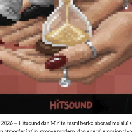
6 — Hitsound dan Minite resmi berkolaborasi melalui si
atmosfer intim, groove modern, dan energi emosional ya