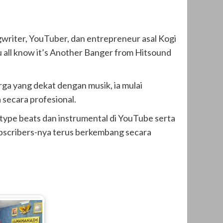
gwriter, YouTuber, dan entrepreneur asal Kogi
ou all know it’s Another Banger from Hitsound
ga yang dekat dengan musik, ia mulai
secara profesional.
 type beats dan instrumental di YouTube serta
ubscribers-nya terus berkembang secara