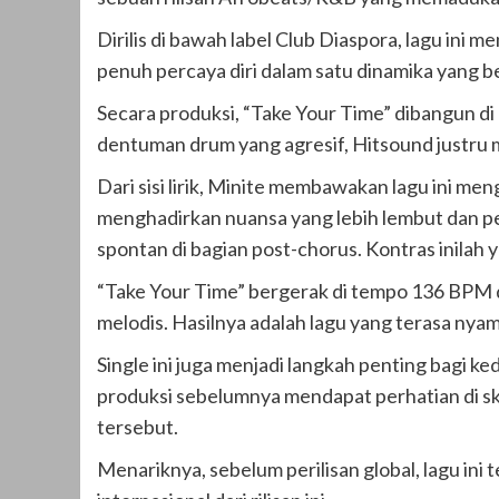
Dirilis di bawah label Club Diaspora, lagu in
penuh percaya diri dalam satu dinamika yang be
Secara produksi, “Take Your Time” dibangun di 
dentuman drum yang agresif, Hitsound justru m
Dari sisi lirik, Minite membawakan lagu ini me
menghadirkan nuansa yang lebih lembut dan pen
spontan di bagian post-chorus. Kontras inilah 
“Take Your Time” bergerak di tempo 136 BPM 
melodis. Hasilnya adalah lagu yang terasa ny
Single ini juga menjadi langkah penting bagi k
produksi sebelumnya mendapat perhatian di sk
tersebut.
Menariknya, sebelum perilisan global, lagu ini t