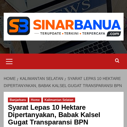
Skip
to
content
Primary
Menu
HOME
KALIMANTAN SELATAN
SYARAT LEPAS 10 HEKTARE
DIPERTANYAKAN, BABAK KALSEL GUGAT TRANSPARANSI BPN
Banjarbaru
Home
Kalimantan Selatan
Syarat Lepas 10 Hektare
Dipertanyakan, Babak Kalsel
Gugat Transparansi BPN