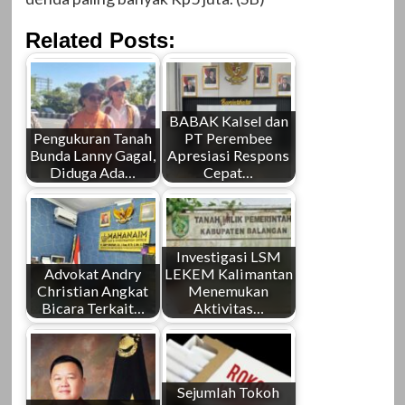
Related Posts:
BABAK Kalsel dan
Pengukuran Tanah
PT Perembee
Bunda Lanny Gagal,
Apresiasi Respons
Diduga Ada…
Cepat…
Investigasi LSM
Advokat Andry
LEKEM Kalimantan
Christian Angkat
Menemukan
Bicara Terkait…
Aktivitas…
Sejumlah Tokoh