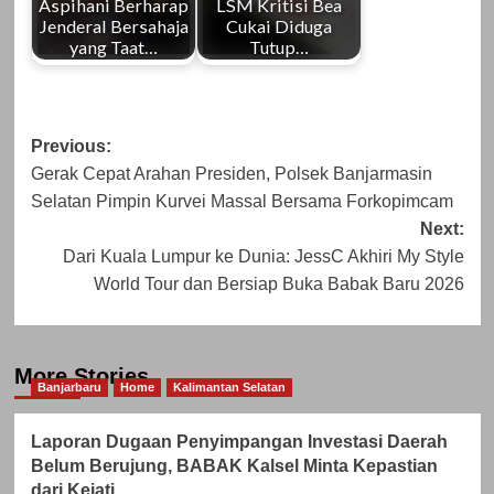
Aspihani Berharap
LSM Kritisi Bea
Jenderal Bersahaja
Cukai Diduga
yang Taat…
Tutup…
Post
Previous:
Gerak Cepat Arahan Presiden, Polsek Banjarmasin
navigation
Selatan Pimpin Kurvei Massal Bersama Forkopimcam
Next:
Dari Kuala Lumpur ke Dunia: JessC Akhiri My Style
World Tour dan Bersiap Buka Babak Baru 2026
More Stories
Banjarbaru
Home
Kalimantan Selatan
Laporan Dugaan Penyimpangan Investasi Daerah
Belum Berujung, BABAK Kalsel Minta Kepastian
dari Kejati